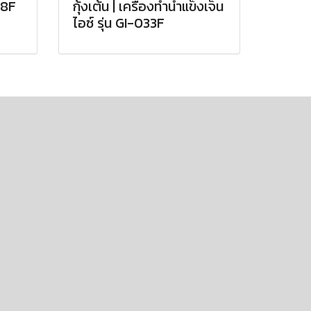
358F
กุ้งเต้น | เครื่องทำน้ำแข็งเจ็น
ไอซ์ รุ่น GI-033F