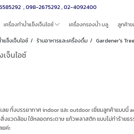
6585292
,
098-2675292
,
02-4092400
เครื่องทำน้ำแข็งเจ็นไอซ์
เครื่องกรองน้ำ บลู
ลูกค้าข
้ำแข็งเจ็นไอซ์
ร้านอาหารและเครื่องดื่ม
Gardener's Tree |
งเจ็นไอซ์
ย ทั้งบรรยากาศ indoor และ outdoor เยี่ยมลูกค้าแบบนี้ adm
นเพื่อสิ่งแวดล้อม ใช้หลอดกระดาษ แก้วพลาสติก แบบไม่ทำร้ายธ
ลยค่ะ