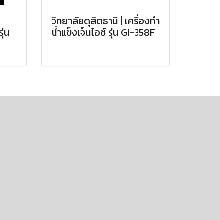
วิทยาลัยดุสิตธานี | เครื่องทำ
ุ่น
น้ำแข็งเจ็นไอซ์ รุ่น GI-358F