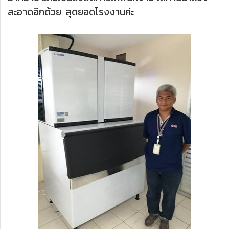
สะอาดอีกด้วย สุดยอดโรงงานค่ะ