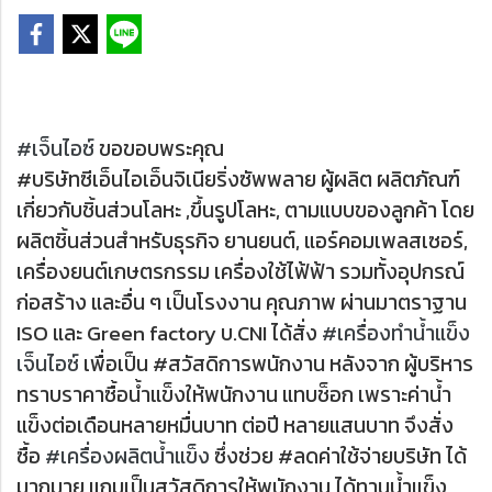
#เจ็นไอซ์
ขอขอบพระคุณ
#บริษัทซีเอ็นไอเอ็นจิเนียริ่งซัพพลาย ผู้ผลิต ผลิตภัณฑ์
เกี่ยวกับชิ้นส่วนโลหะ ,ขึ้นรูปโลหะ, ตามแบบของลูกค้า โดย
ผลิตชิ้นส่วนสำหรับธุรกิจ ยานยนต์, แอร์คอมเพลสเซอร์,
เครื่องยนต์เกษตรกรรม เครื่องใช้ไฟ้ฟ้า รวมทั้งอุปกรณ์
ก่อสร้าง และอื่น ๆ เป็นโรงงาน คุณภาพ ผ่านมาตราฐาน
ISO และ Green factory บ.CNI ได้สั่ง
#เครื่องทำน้ำแข็ง
เจ็นไอซ์
เพื่อเป็น #สวัสดิการพนักงาน หลังจาก ผู้บริหาร
ทราบราคาซื้อน้ำแข็งให้พนักงาน แทบช็อก เพราะค่าน้ำ
แข็งต่อเดือนหลายหมื่นบาท ต่อปี หลายแสนบาท จึงสั่ง
ซื้อ
#เครื่องผลิตน้ำแข็ง
ซึ่งช่วย #ลดค่าใช้จ่ายบริษัท ได้
มากมาย แถมเป็นสวัสดิการให้พนักงาน ได้ทานน้ำแข็ง