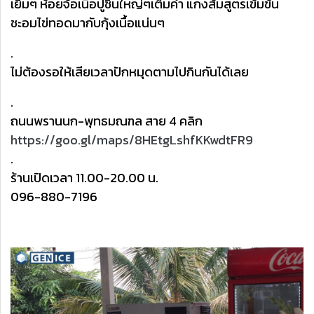
เยิ้มๆ ห้อยจ้อเนื้อปูชิ้นใหญ่ๆเต็มคำ แกงส้มสูตรเข้มข้น
ชะอมไข่ทอดมากับกุ้งเนื้อแน่นๆ
.
ไม่ต้องรอให้เสียเวลาปักหมุดตามไปกินกันได้เลย
.
ถนนพรานนก-พุทธมณฑล สาย 4 คลิก
https://goo.gl/maps/8HEtgLshfKKwdtFR9
.
ร้านเปิดเวลา 11.00-20.00 น.
096-880-7196