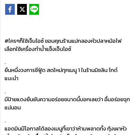
#ใครๆก็ใช้เจ็นไอซ์ ขอบคุณร้านแม่กลองหัวปลาหม้อไฟ
เลือกใช้เครื่องทำน้ำแข็งเจ็นไอซ์
.
ยืนหนึ่งวงการซีฟู้ด สดใหม่ทุกเมนู 1 ในร้านมิชลิน ไกด์
แนะนำ
.
มีป้ายแดงยืนยันความอร่อยขนาดนี้บอกเลยว่า อื่มอร่อยจุก
แน่นอน
.
แอดมินมีโอกาสได้ลองเมนูที่เขาว่าห้ามพลาดทั้ง กุ้งเผาหัว