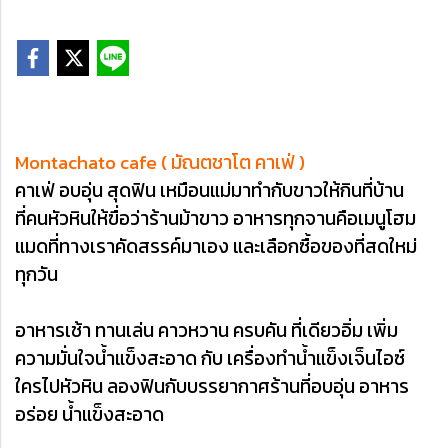
Montachato cafe ( มัณตชาโต คาเฟ่ )
คาเฟ่ อบอุ่น สุดฟิน เหมือนแม่มาทำกับขาวให้กินที่บ้าน
ที่คนหัวหินให้ฃื่อว่าร้านม้าขาว อาหารทุกจานคือเมนูโฮม
แมดที่ทางเราคัดสรรค์มาเอง และเลือกซื้อของที่สดใหม่
ทุกวัน
อาหารเช้า​ ทานเล่น​ คาวหวาน​ ครบคัน​ ที่เดียวอิ่ม​ เพิ่ม
ความมั่นใจน้ำแข็งสะอาด​ กับ เครื่องทำน้ำแข็งเจ็นไอซ์​
ใครไปหัวหิน​ ลองฟินกับบรรยากาศร้านที่อบอุ่น​ อาหาร
อร่อย​ น้ำแข็งสะอาด