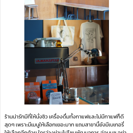
ร้านน่ารักมีที่ให้นั่งชิว เครื่องดื่มทั้งกาแฟและไม่มีกาแฟก็ดี
สุดๆ เพราะมีเมนูให้เลือกเยอะมาก แถมสาขานี้ยังมีเบเกอรี่
ให้เลือกอีกด้วย ใครว่างผ่านไปโซนพัฒนาการ อ่อนนุช อย่า