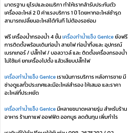
มาตรฐาน ยุโรปและอเมริกา ทำให้เรากล้ารับประกันตัว
เครื่องอะไหล่ 2 ปี ค่าแรงบริการ 1 ปี โดยหากอะไหล่ชำรุด
สามารถเปลี่ยนอะไหล่ได้ทันที ไม่ต้องรอซ่อม
ฟรี เครื่องน้ำกรองน้ำ 4 ขั้น
เครื่องทำน้ำแข็ง GenIce
ยังฟรี
การติดตั้งพร้อมเดินท่อน้ำ สายไฟ ท่อน้ำทิ้งและ อุปกรณ์
เบรกเกอร์ / ปลั๊กไฟ / บอลวาวล์ และ ติดตั้งเครื่องกรองน้ำ
ไม่ใช้แค่ ยกเครื่องไปตั้ง แล้วเสียบปลั๊กไฟ
เครื่องทำน้ำแข็ง GenIce
เราเน้นการบริการ หลังการขาย มี
ช่างดูแลทั่วประเทศและมีอะไหล่สำรอง ให้เสมอ และราคา
อะไหล่ที่ประหยัด
เครื่องทำน้ำแข็ง GenIce
มีหลายขนาดหลายรุ่น สำหรับร้าน
อาหาร ร้านกาแฟ ออฟฟิต ออกบูธ ลดต้นทุน เพิ่มกำไร
เรายินดีให้คำปรึกษาให้กับท่าน 098-2675292 / 02-