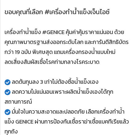
ขอบคุณที่เลือก #เครื่องทำน้ำแข็งเจ็นไอซ์
เครื่องทำน้ำแข็ง #GENICE คุ้มค่าคุ้มราคาแน่นอน ด้วย
คุณภาพมาตรฐานส่งออกระดับโลก และการันตีสิทธิบัตร
กว่า 19 ฉบับ พิเศษสุด แถมเครื่องกรองน้ำแบบใหม่
ลดเสี่ยงสัมผัสเชื้อโรคท่ามกลางโรคระบาด
ลดต้นทุนลง 3 เท่าไม่ต้องซื้อน้ำแข็งเอง
ลดความไม่แน่นอนเพราะผลิตน้ำแข็งเองได้ทุก
สถานการณ์
มั่นใจในความสะอาดและปลอดภัย เลือกเครื่องทำน้ำ
แข็ง GENICE ผ่านการป้องกันเชื้อราฆ่าเชื้อแบคทีเรียแล้ว
ทุกถัง